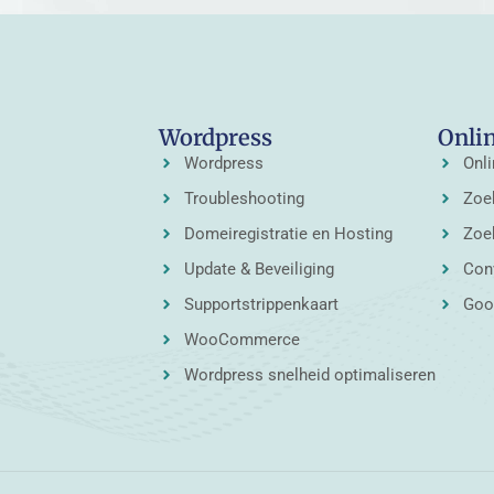
Wordpress
Onli
Wordpress
Onli
Troubleshooting
Zoe
Domeiregistratie en Hosting
Zoe
Update & Beveiliging
Conv
Supportstrippenkaart
Goog
WooCommerce
Wordpress snelheid optimaliseren