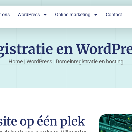
r ons
WordPress
Online marketing
Contact
istratie en WordPre
Home
|
WordPress
|
Domeinregistratie en hosting
site op één plek