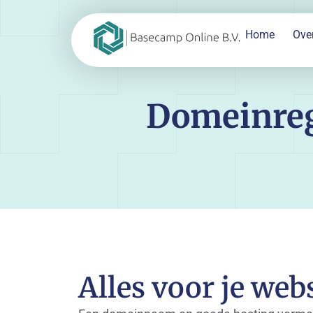
Home
Ove
Domeinreg
Alles voor je web