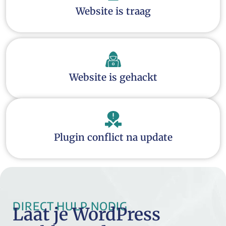
Website is traag
Website is gehackt
Plugin conflict na update
DIRECT HULP NODIG
Laat je WordPress