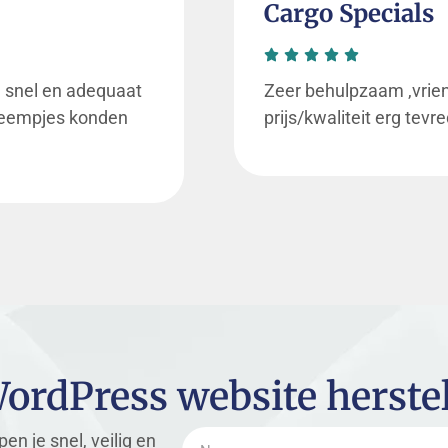
Sandra Bom
neel, betrokken !
Professionele hulp bi
absolute aanrader!
een informele en toegan
betrouwbare partner
WordPress website herste
pen je snel, veilig en