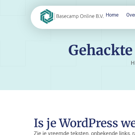
Home
Ove
Gehackte 
H
Is je WordPress w
Zie je vreemde teksten, onbekende links, 