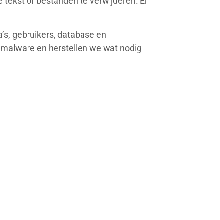
e tekst of bestanden te verwijderen. Er
a’s, gebruikers, database en
e malware en herstellen we wat nodig