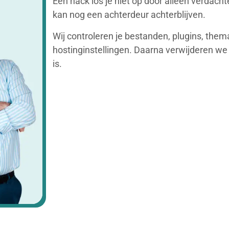
Een hack los je niet op door alleen verdacht
kan nog een achterdeur achterblijven.
Wij controleren je bestanden, plugins, them
hostinginstellingen. Daarna verwijderen w
is.