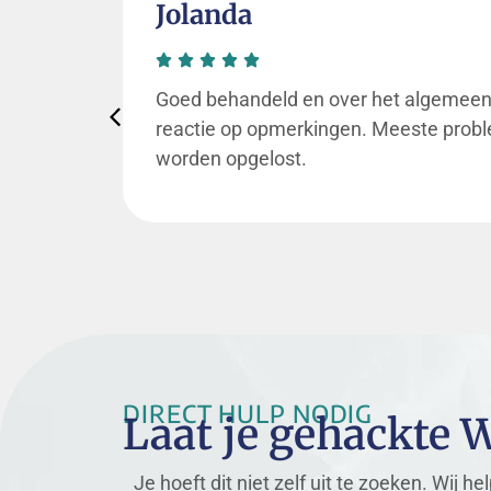
Cargo Specials
aat
Zeer behulpzaam ,vriendelijk,professio
n
prijs/kwaliteit erg tevreden over! Een 
DIRECT HULP NODIG
Laat je gehackte 
Je hoeft dit niet zelf uit te zoeken. Wij hel