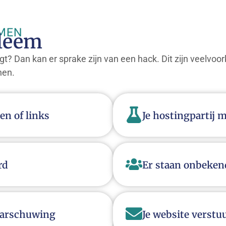
MEN
bleem
gt? Dan kan er sprake zijn van een hack. Dit zijn veelv
nen.
en of links
Je hostingpartij 
rd
Er staan onbeken
waarschuwing
Je website verstu