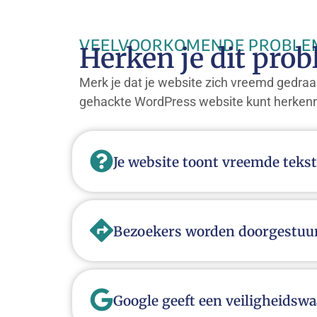
VEELVOORKOMENDE PROBLE
Herken je dit pro
Merk je dat je website zich vreemd gedraa
gehackte WordPress website kunt herken
Je website toont vreemde tekst
Bezoekers worden doorgestuu
Google geeft een veiligheids