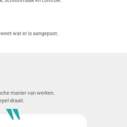
ek, schoonmaak en controle.
r weet wat er is aangepast.
ische manier van werken.
pel draait.